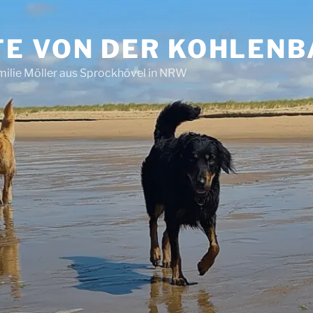
E VON DER KOHLEN
ilie Möller aus Sprockhövel in NRW