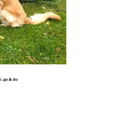
&
go & do