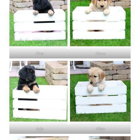
Alva
Alano
Ada
Alian