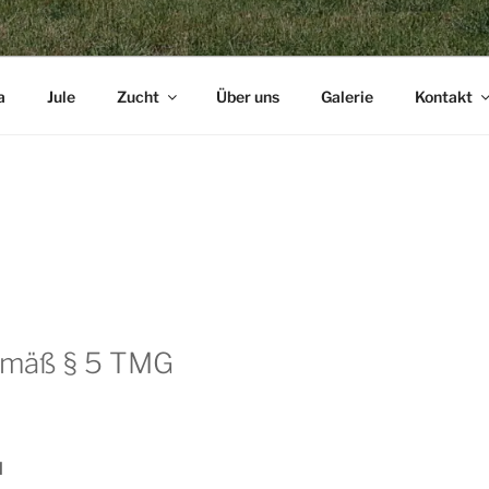
a
Jule
Zucht
Über uns
Galerie
Kontakt
mäß § 5 TMG
l