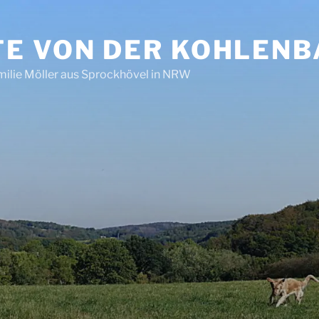
E VON DER KOHLEN
ilie Möller aus Sprockhövel in NRW