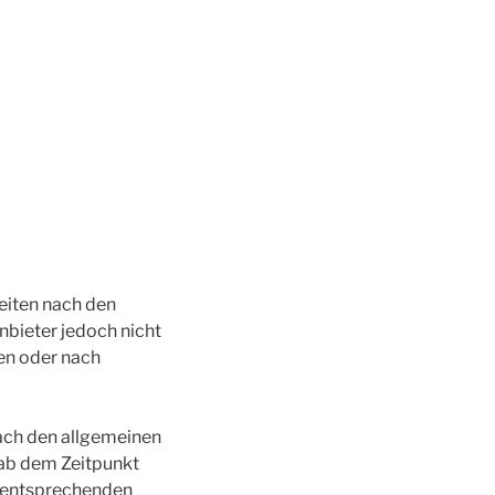
Seiten nach den
nbieter jedoch nicht
en oder nach
ach den allgemeinen
 ab dem Zeitpunkt
n entsprechenden