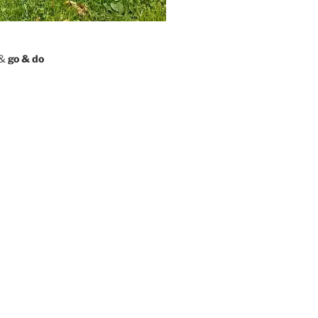
&
go & do