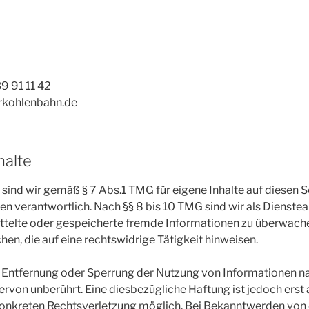
39 91 11 42
rkohlenbahn.de
halte
 sind wir gemäß § 7 Abs.1 TMG für eigene Inhalte auf diesen 
n verantwortlich. Nach §§ 8 bis 10 TMG sind wir als Dienstea
mittelte oder gespeicherte fremde Informationen zu überwach
en, die auf eine rechtswidrige Tätigkeit hinweisen.
r Entfernung oder Sperrung der Nutzung von Informationen n
ervon unberührt. Eine diesbezügliche Haftung ist jedoch erst
 konkreten Rechtsverletzung möglich. Bei Bekanntwerden vo