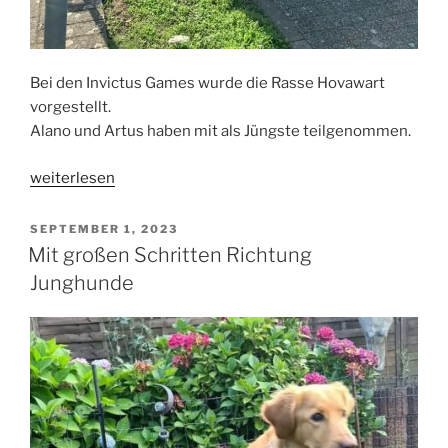
Bei den Invictus Games wurde die Rasse Hovawart
vorgestellt.
Alano und Artus haben mit als Jüngste teilgenommen.
„Möppies
weiterlesen
bei
den
VERÖFFENTLICHT
SEPTEMBER 1, 2023
AM
Invictus
Mit großen Schritten Richtung
Games“
Junghunde