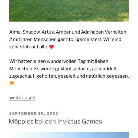
Alma, Shadow, Artus, Amber und Ada haben Verhalten
2 mit ihren Menschen ganz toll gemeistert. Wir sind
sehr stolz auf alle.
Wir hatten einen wundervollen Tag mit lieben
Menschen. Es wurde geklönt, gelacht, geknuddelt,
zugeschaut, geholfen, gespielt und natürlich gegessen.
„5
weiterlesen
Möppies
bei
VERÖFFENTLICHT
SEPTEMBER 20, 2023
AM
der
Möppies bei den Invictus Games
Körveranstaltung
in