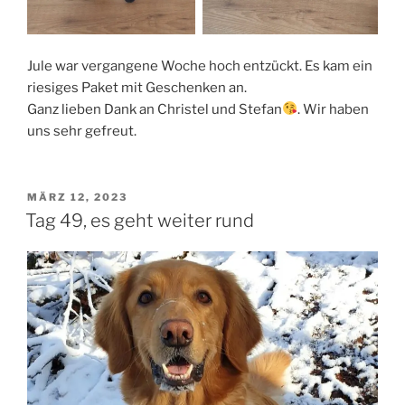
Jule war vergangene Woche hoch entzückt. Es kam ein
riesiges Paket mit Geschenken an.
Ganz lieben Dank an Christel und Stefan
. Wir haben
uns sehr gefreut.
VERÖFFENTLICHT
MÄRZ 12, 2023
AM
Tag 49, es geht weiter rund