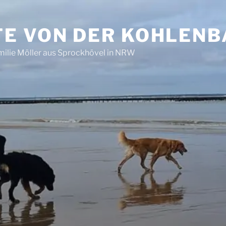
E VON DER KOHLEN
ilie Möller aus Sprockhövel in NRW