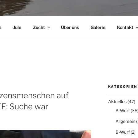
a
Jule
Zucht
Über uns
Galerie
Kontakt
KATEGORIEN
erzensmenschen auf
Aktuelles
(47)
E: Suche war
A-Wurf
(38
Allgemein
(
B-Wurf
(2)