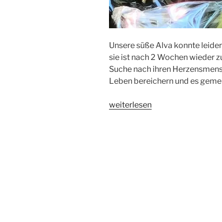
Unsere süße Alva konnte leider
sie ist nach 2 Wochen wieder z
Suche nach ihren Herzensmens
Leben bereichern und es gemei
„Alva
weiterlesen
sucht
ihre
Herzensmenschen
auf
Lebenszeit
(UPDATE:
Suche
war
erfolgreich!)“