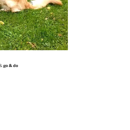
&
go & do