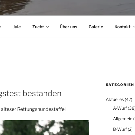
a
Jule
Zucht
Über uns
Galerie
Kontakt
KATEGORIEN
gstest bestanden
Aktuelles
(47)
A-Wurf
(38
Malteser Rettungshundestaffel
Allgemein
(
B-Wurf
(2)