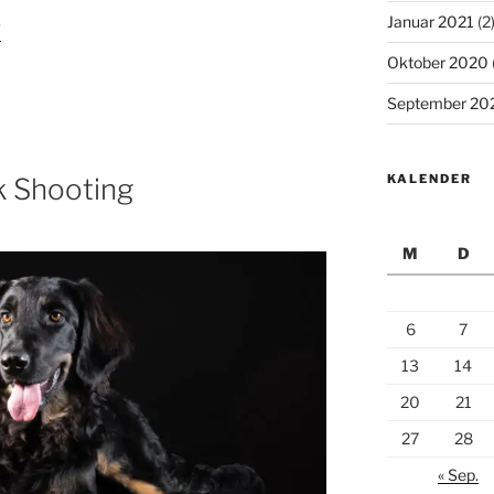
Januar 2021
(2
r
Oktober 2020
September 20
KALENDER
 Shooting
M
D
6
7
13
14
20
21
27
28
« Sep.