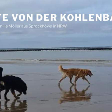
E VON DER KOHLEN
ilie Möller aus Sprockhövel in NRW