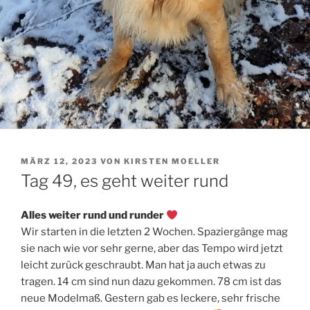
VERÖFFENTLICHT
MÄRZ 12, 2023
VON
KIRSTEN MOELLER
AM
Tag 49, es geht weiter rund
Alles weiter rund und runder
Wir starten in die letzten 2 Wochen. Spaziergänge mag
sie nach wie vor sehr gerne, aber das Tempo wird jetzt
leicht zurück geschraubt. Man hat ja auch etwas zu
tragen. 14 cm sind nun dazu gekommen. 78 cm ist das
neue Modelmaß. Gestern gab es leckere, sehr frische