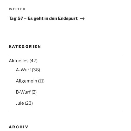
Nächster
WEITER
Beitrag
Tag 57 – Es geht in den Endspurt
KATEGORIEN
Aktuelles
(47)
A-Wurf
(38)
Allgemein
(11)
B-Wurf
(2)
Jule
(23)
ARCHIV