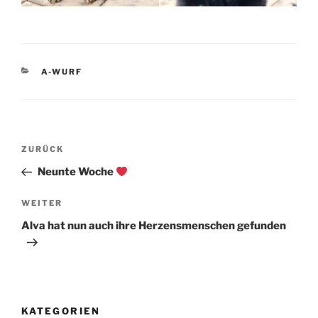
KATEGORIEN
A-WURF
Beitragsnavigation
Vorheriger
ZURÜCK
Beitrag
Neunte Woche
Nächster
WEITER
Beitrag
Alva hat nun auch ihre Herzensmenschen gefunden
KATEGORIEN