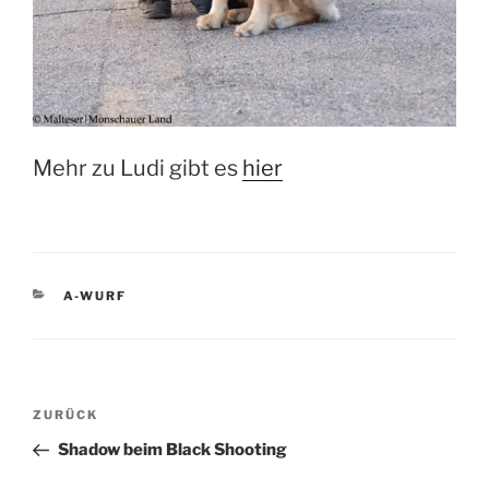
Mehr zu Ludi gibt es
hier
KATEGORIEN
A-WURF
Beitragsnavigation
Vorheriger
ZURÜCK
Beitrag
Shadow beim Black Shooting