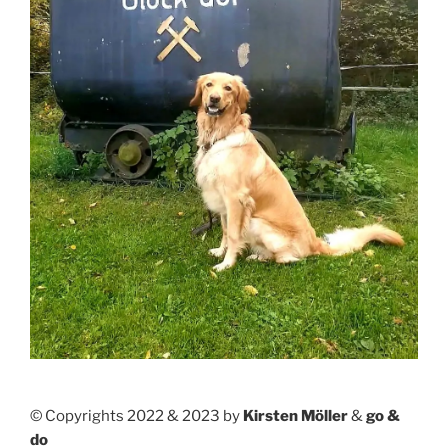
© Copyrights 2022 & 2023 by
Kirsten Möller
&
go &
do