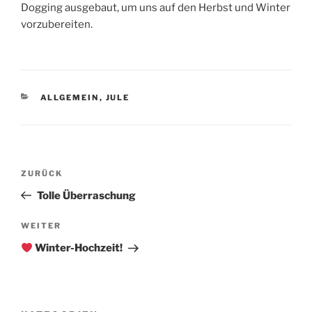
Dogging ausgebaut, um uns auf den Herbst und Winter
vorzubereiten.
KATEGORIEN
ALLGEMEIN
,
JULE
Beitragsnavigation
Vorheriger
ZURÜCK
Beitrag
Tolle Überraschung
Nächster
WEITER
Beitrag
Winter-Hochzeit!