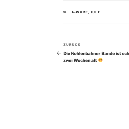
KATEGORIEN
A-WURF
,
JULE
Beitragsnavigation
Vorheriger
ZURÜCK
Beitrag
Die Kohlenbahner Bande ist sc
zwei Wochen alt