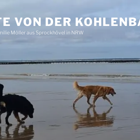
E VON DER KOHLEN
ilie Möller aus Sprockhövel in NRW