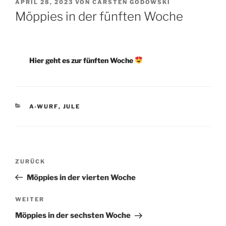
VERÖFFENTLICHT
APRIL 28, 2023
VON
CARSTEN GODOWSKI
AM
Möppies in der fünften Woche
Hier geht es zur fünften Woche
KATEGORIEN
A-WURF
,
JULE
Beitragsnavigation
Vorheriger
ZURÜCK
Beitrag
Möppies in der vierten Woche
Nächster
WEITER
Beitrag
Möppies in der sechsten Woche