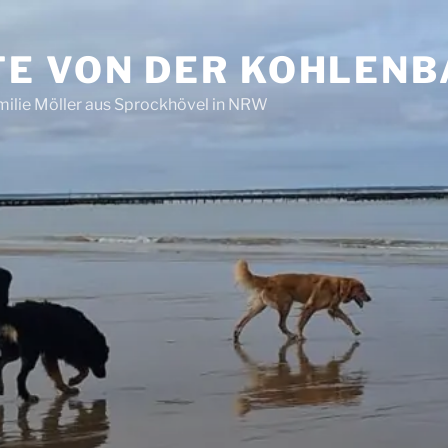
E VON DER KOHLEN
ilie Möller aus Sprockhövel in NRW