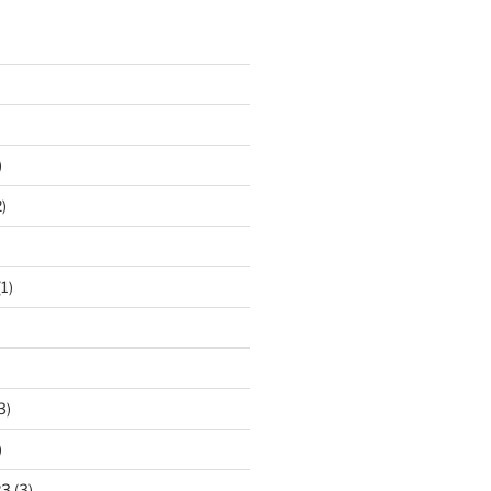
)
)
1)
3)
)
23
(3)