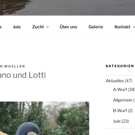
a
Jule
Zucht
Über uns
Galerie
Kontakt
KATEGORIEN
EN MOELLER
no und Lotti
Aktuelles
(47)
A-Wurf
(38
Allgemein
(
B-Wurf
(2)
Jule
(23)