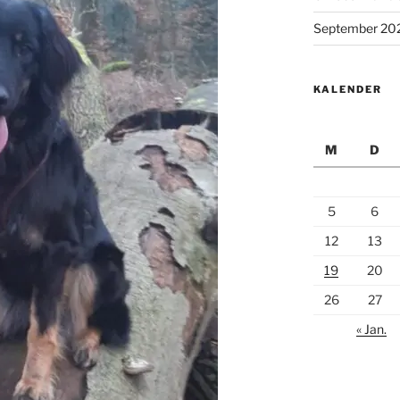
September 20
KALENDER
M
D
5
6
12
13
19
20
26
27
« Jan.