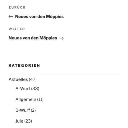
Beitragsnavigation
Vorheriger
ZURÜCK
Beitrag
Neues von den Möppies
Nächster
WEITER
Beitrag
Neues von den Möppies
KATEGORIEN
Aktuelles
(47)
A-Wurf
(38)
Allgemein
(11)
B-Wurf
(2)
Jule
(23)