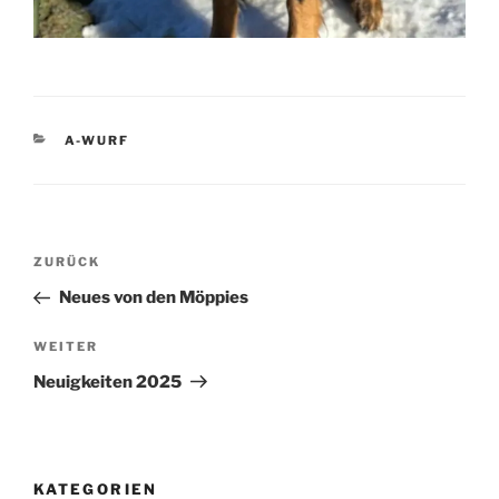
KATEGORIEN
A-WURF
Beitragsnavigation
Vorheriger
ZURÜCK
Beitrag
Neues von den Möppies
Nächster
WEITER
Beitrag
Neuigkeiten 2025
KATEGORIEN